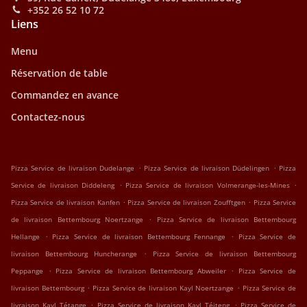
+352 26 52 10 72
Liens
Menu
Réservation de table
Commandez en avance
Contactez-nous
.
.
Pizza Service de livraison Dudelange
Pizza Service de livraison Düdelingen
Pizza
.
.
Service de livraison Diddeleng
Pizza Service de livraison Volmerange-les-Mines
.
.
Pizza Service de livraison Kanfen
Pizza Service de livraison Zoufftgen
Pizza Service
.
de livraison Bettembourg Noertzange
Pizza Service de livraison Bettembourg
.
.
Hellange
Pizza Service de livraison Bettembourg Fennange
Pizza Service de
.
livraison Bettembourg Huncherange
Pizza Service de livraison Bettembourg
.
.
Peppange
Pizza Service de livraison Bettembourg Abweiler
Pizza Service de
.
.
livraison Bettembourg
Pizza Service de livraison Kayl Noertzange
Pizza Service de
.
.
livraison Kayl Tétange
Pizza Service de livraison Kayl Téiteng
Pizza Service de