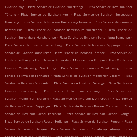
.
.
livraison Kayl
Pizza Service de livraison Noertzange
Pizza Service de livraison Keel
.
.
Téiteng
Pizza Service de livraison Keel
Pizza Service de livraison Beetebuerg
.
.
Näerzéng
Pizza Service de livraison Beetebuerg Fennéng
Pizza Service de livraison
.
.
Beetebuerg
Pizza Service de livraison Bettemburg Noertzange
Pizza Service de
.
.
livraison Bettemburg Huncherange
Pizza Service de livraison Bettemburg Fennange
.
.
Pizza Service de livraison Bettemburg
Pizza Service de livraison Peppange
Pizza
.
.
Service de livraison Rümelingen
Pizza Service de livraison Tétange
Pizza Service de
.
.
livraison Hellange
Pizza Service de livraison Mondercange Bergem
Pizza Service de
.
.
livraison Mondercange Noertzange
Pizza Service de livraison Mondercange
Pizza
.
.
Service de livraison Fennange
Pizza Service de livraison Monnerich Bergem
Pizza
.
.
Service de livraison Monnerich
Pizza Service de livraison Ottange
Pizza Service de
.
.
livraison Huncherange
Pizza Service de livraison Schifflange
Pizza Service de
.
.
livraison Monnerech Biergem
Pizza Service de livraison Monnerech
Pizza Service
.
.
de livraison Roeser Peppange
Pizza Service de livraison Roeser Crauthem
Pizza
.
.
Service de livraison Roeser Berchem
Pizza Service de livraison Roeser Livange
.
.
Pizza Service de livraison Roeser Hellange
Pizza Service de livraison Roeser
Pizza
.
.
Service de livraison Bergem
Pizza Service de livraison Rumelange Tétange
Pizza
.
.
Service de livraison Rumelange
Pizza Service de livraison Livange
Pizza Service de