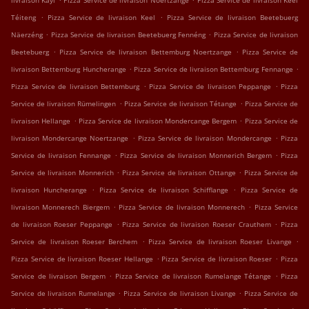
livraison Kayl
Pizza Service de livraison Noertzange
Pizza Service de livraison Keel
.
.
Téiteng
Pizza Service de livraison Keel
Pizza Service de livraison Beetebuerg
.
.
Näerzéng
Pizza Service de livraison Beetebuerg Fennéng
Pizza Service de livraison
.
.
Beetebuerg
Pizza Service de livraison Bettemburg Noertzange
Pizza Service de
.
.
livraison Bettemburg Huncherange
Pizza Service de livraison Bettemburg Fennange
.
.
Pizza Service de livraison Bettemburg
Pizza Service de livraison Peppange
Pizza
.
.
Service de livraison Rümelingen
Pizza Service de livraison Tétange
Pizza Service de
.
.
livraison Hellange
Pizza Service de livraison Mondercange Bergem
Pizza Service de
.
.
livraison Mondercange Noertzange
Pizza Service de livraison Mondercange
Pizza
.
.
Service de livraison Fennange
Pizza Service de livraison Monnerich Bergem
Pizza
.
.
Service de livraison Monnerich
Pizza Service de livraison Ottange
Pizza Service de
.
.
livraison Huncherange
Pizza Service de livraison Schifflange
Pizza Service de
.
.
livraison Monnerech Biergem
Pizza Service de livraison Monnerech
Pizza Service
.
.
de livraison Roeser Peppange
Pizza Service de livraison Roeser Crauthem
Pizza
.
.
Service de livraison Roeser Berchem
Pizza Service de livraison Roeser Livange
.
.
Pizza Service de livraison Roeser Hellange
Pizza Service de livraison Roeser
Pizza
.
.
Service de livraison Bergem
Pizza Service de livraison Rumelange Tétange
Pizza
.
.
Service de livraison Rumelange
Pizza Service de livraison Livange
Pizza Service de
.
.