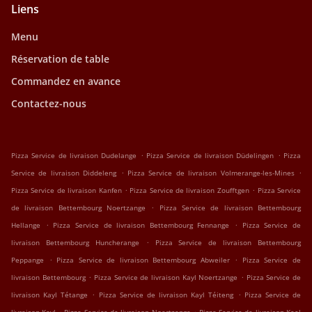
Liens
Menu
Réservation de table
Commandez en avance
Contactez-nous
.
.
Pizza Service de livraison Dudelange
Pizza Service de livraison Düdelingen
Pizza
.
.
Service de livraison Diddeleng
Pizza Service de livraison Volmerange-les-Mines
.
.
Pizza Service de livraison Kanfen
Pizza Service de livraison Zoufftgen
Pizza Service
.
de livraison Bettembourg Noertzange
Pizza Service de livraison Bettembourg
.
.
Hellange
Pizza Service de livraison Bettembourg Fennange
Pizza Service de
.
livraison Bettembourg Huncherange
Pizza Service de livraison Bettembourg
.
.
Peppange
Pizza Service de livraison Bettembourg Abweiler
Pizza Service de
.
.
livraison Bettembourg
Pizza Service de livraison Kayl Noertzange
Pizza Service de
.
.
livraison Kayl Tétange
Pizza Service de livraison Kayl Téiteng
Pizza Service de
.
.