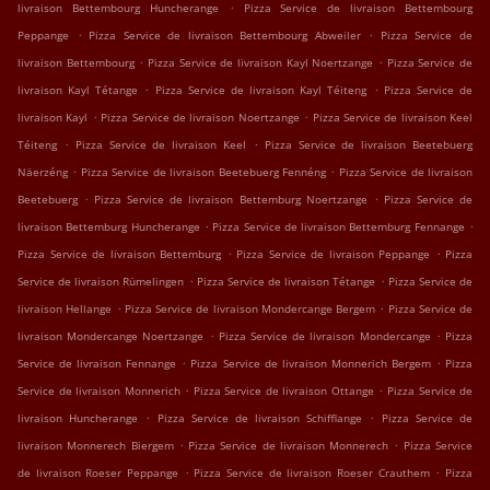
.
livraison Bettembourg Huncherange
Pizza Service de livraison Bettembourg
.
.
Peppange
Pizza Service de livraison Bettembourg Abweiler
Pizza Service de
.
.
livraison Bettembourg
Pizza Service de livraison Kayl Noertzange
Pizza Service de
.
.
livraison Kayl Tétange
Pizza Service de livraison Kayl Téiteng
Pizza Service de
.
.
livraison Kayl
Pizza Service de livraison Noertzange
Pizza Service de livraison Keel
.
.
Téiteng
Pizza Service de livraison Keel
Pizza Service de livraison Beetebuerg
.
.
Näerzéng
Pizza Service de livraison Beetebuerg Fennéng
Pizza Service de livraison
.
.
Beetebuerg
Pizza Service de livraison Bettemburg Noertzange
Pizza Service de
.
.
livraison Bettemburg Huncherange
Pizza Service de livraison Bettemburg Fennange
.
.
Pizza Service de livraison Bettemburg
Pizza Service de livraison Peppange
Pizza
.
.
Service de livraison Rümelingen
Pizza Service de livraison Tétange
Pizza Service de
.
.
livraison Hellange
Pizza Service de livraison Mondercange Bergem
Pizza Service de
.
.
livraison Mondercange Noertzange
Pizza Service de livraison Mondercange
Pizza
.
.
Service de livraison Fennange
Pizza Service de livraison Monnerich Bergem
Pizza
.
.
Service de livraison Monnerich
Pizza Service de livraison Ottange
Pizza Service de
.
.
livraison Huncherange
Pizza Service de livraison Schifflange
Pizza Service de
.
.
livraison Monnerech Biergem
Pizza Service de livraison Monnerech
Pizza Service
.
.
de livraison Roeser Peppange
Pizza Service de livraison Roeser Crauthem
Pizza