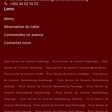
+352 26 52 10 72
Liens
Menu
Réservation de table
Commandez en avance
Contactez-nous
.
.
Pizza Service de livraison Dudelange
Pizza Service de livraison Düdelingen
Pizza
.
.
Service de livraison Diddeleng
Pizza Service de livraison Volmerange-les-Mines
.
.
Pizza Service de livraison Kanfen
Pizza Service de livraison Zoufftgen
Pizza Service
.
de livraison Bettembourg Noertzange
Pizza Service de livraison Bettembourg
.
.
Hellange
Pizza Service de livraison Bettembourg Fennange
Pizza Service de
.
livraison Bettembourg Huncherange
Pizza Service de livraison Bettembourg
.
.
Peppange
Pizza Service de livraison Bettembourg Abweiler
Pizza Service de
.
.
livraison Bettembourg
Pizza Service de livraison Kayl Noertzange
Pizza Service de
.
.
livraison Kayl Tétange
Pizza Service de livraison Kayl Téiteng
Pizza Service de