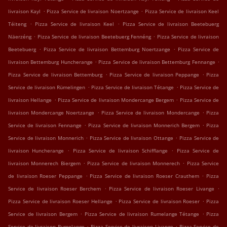
.
.
livraison Kayl
Pizza Service de livraison Noertzange
Pizza Service de livraison Keel
.
.
Téiteng
Pizza Service de livraison Keel
Pizza Service de livraison Beetebuerg
.
.
Näerzéng
Pizza Service de livraison Beetebuerg Fennéng
Pizza Service de livraison
.
.
Beetebuerg
Pizza Service de livraison Bettemburg Noertzange
Pizza Service de
.
.
livraison Bettemburg Huncherange
Pizza Service de livraison Bettemburg Fennange
.
.
Pizza Service de livraison Bettemburg
Pizza Service de livraison Peppange
Pizza
.
.
Service de livraison Rümelingen
Pizza Service de livraison Tétange
Pizza Service de
.
.
livraison Hellange
Pizza Service de livraison Mondercange Bergem
Pizza Service de
.
.
livraison Mondercange Noertzange
Pizza Service de livraison Mondercange
Pizza
.
.
Service de livraison Fennange
Pizza Service de livraison Monnerich Bergem
Pizza
.
.
Service de livraison Monnerich
Pizza Service de livraison Ottange
Pizza Service de
.
.
livraison Huncherange
Pizza Service de livraison Schifflange
Pizza Service de
.
.
livraison Monnerech Biergem
Pizza Service de livraison Monnerech
Pizza Service
.
.
de livraison Roeser Peppange
Pizza Service de livraison Roeser Crauthem
Pizza
.
.
Service de livraison Roeser Berchem
Pizza Service de livraison Roeser Livange
.
.
Pizza Service de livraison Roeser Hellange
Pizza Service de livraison Roeser
Pizza
.
.
Service de livraison Bergem
Pizza Service de livraison Rumelange Tétange
Pizza
.
.
Service de livraison Rumelange
Pizza Service de livraison Livange
Pizza Service de