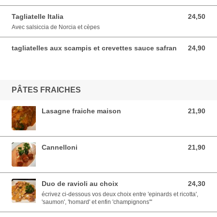
Tagliatelle Italia
24,50
24,50 EUR
Avec salsiccia de Norcia et cèpes
tagliatelles aux scampis et crevettes sauce safran
24,90
24,90 EUR
PÂTES FRAICHES
Lasagne fraiche maison
21,90
21,90 EUR
Cannelloni
21,90
21,90 EUR
Duo de ravioli au choix
24,30
24,30 EUR
écrivez ci-dessous vos deux choix entre 'epinards et ricotta',
'saumon', 'homard' et enfin 'champignons'''