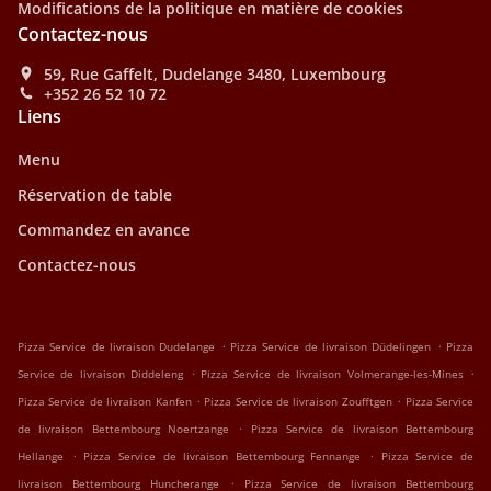
Modifications de la politique en matière de cookies
Contactez-nous
59, Rue Gaffelt, Dudelange 3480, Luxembourg
+352 26 52 10 72
Liens
Menu
Réservation de table
Commandez en avance
Contactez-nous
.
.
Pizza Service de livraison Dudelange
Pizza Service de livraison Düdelingen
Pizza
.
.
Service de livraison Diddeleng
Pizza Service de livraison Volmerange-les-Mines
.
.
Pizza Service de livraison Kanfen
Pizza Service de livraison Zoufftgen
Pizza Service
.
de livraison Bettembourg Noertzange
Pizza Service de livraison Bettembourg
.
.
Hellange
Pizza Service de livraison Bettembourg Fennange
Pizza Service de
.
livraison Bettembourg Huncherange
Pizza Service de livraison Bettembourg