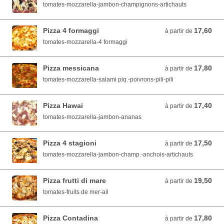
tomates-mozzarella-jambon-champignons-artichauts
Pizza 4 formaggi
17,60
à partir de 17,60 EUR
à partir de
tomates-mozzarella-4 formaggi
Pizza messicana
17,80
à partir de 17,80 EUR
à partir de
tomates-mozzarella-salami piq.-poivrons-pili-pili
Pizza Hawai
17,40
à partir de 17,40 EUR
à partir de
tomates-mozzarella-jambon-ananas
Pizza 4 stagioni
17,50
à partir de 17,50 EUR
à partir de
tomates-mozzarella-jambon-champ.-anchois-artichauts
Pizza frutti di mare
19,50
à partir de 19,50 EUR
à partir de
tomates-fruits de mer-ail
Pizza Contadina
17,80
à partir de 17,80 EUR
à partir de