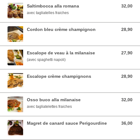
Saltimbocca alla romana
32,00
32,00 EUR
avec tagliatelles fraiches
Cordon bleu crème champignon
28,90
28,90 EUR
Escalope de veau à la milanaise
27,90
27,90 EUR
(avec spaghetti napoli)
Escalope crème champignons
28,90
28,90 EUR
Osso buco alla milanaise
32,00
32,00 EUR
avec tagliatelettes fraiches
Magret de canard sauce Perigourdine
36,00
36,00 EUR