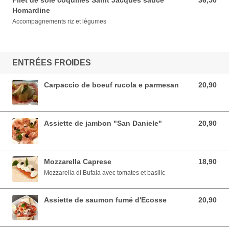
Filet de sole coquilles Saint Jacques sauce
36,50
36,50 EUR
Homardine
Accompagnements riz et lègumes
ENTRÉES FROIDES
Carpaccio de boeuf rucola e parmesan
20,90
20,90 EUR
Assiette de jambon "San Daniele"
20,90
20,90 EUR
Mozzarella Caprese
18,90
18,90 EUR
Mozzarella di Bufala avec tomates et basilic
Assiette de saumon fumé d'Ecosse
20,90
20,90 EUR