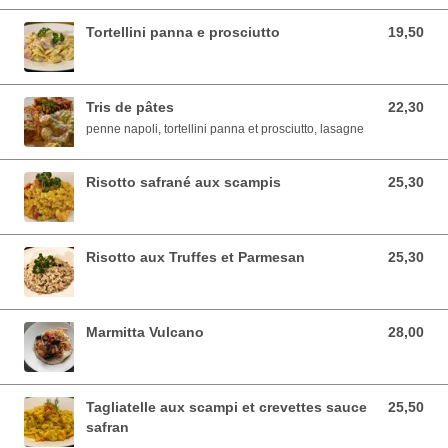
Tortellini panna e prosciutto
19,50
19,50 EUR
Tris de pâtes
22,30
22,30 EUR
penne napoli, tortellini panna et prosciutto, lasagne
Risotto safrané aux scampis
25,30
25,30 EUR
Risotto aux Truffes et Parmesan
25,30
25,30 EUR
Marmitta Vulcano
28,00
28,00 EUR
Tagliatelle aux scampi et crevettes sauce
25,50
25,50 EUR
safran