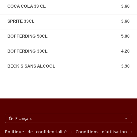
COCA COLA 33 CL
3,60
3,60 EUR
SPRITE 33CL
3,60
3,60 EUR
BOFFERDING 50CL
5,00
5,00 EUR
BOFFERDING 33CL
4,20
4,20 EUR
BECK S SANS ALCOOL
3,90
3,90 EUR
.
.
Politique de confidentialité
Conditions d'utilisation