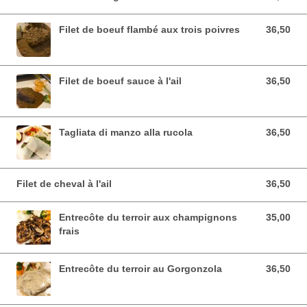
Filet de boeuf flambé aux trois poivres
36,50
36,50 EUR
Filet de boeuf sauce à l'ail
36,50
36,50 EUR
Tagliata di manzo alla rucola
36,50
36,50 EUR
Filet de cheval à l'ail
36,50
36,50 EUR
Entrecôte du terroir aux champignons
35,00
35,00 EUR
frais
Entrecôte du terroir au Gorgonzola
36,50
36,50 EUR