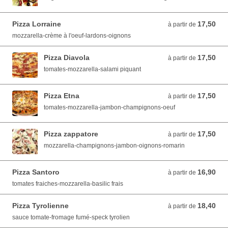
Pizza Lorraine
17,50
à partir de 17,50 EUR
à partir de
mozzarella-crème à l'oeuf-lardons-oignons
Pizza Diavola
17,50
à partir de 17,50 EUR
à partir de
tomates-mozzarella-salami piquant
Pizza Etna
17,50
à partir de 17,50 EUR
à partir de
tomates-mozzarella-jambon-champignons-oeuf
Pizza zappatore
17,50
à partir de 17,50 EUR
à partir de
mozzarella-champignons-jambon-oignons-romarin
Pizza Santoro
16,90
à partir de 16,90 EUR
à partir de
tomates fraiches-mozzarella-basilic frais
Pizza Tyrolienne
18,40
à partir de 18,40 EUR
à partir de
sauce tomate-fromage fumé-speck tyrolien