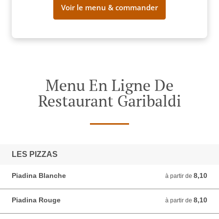
Voir le menu & commander
Menu En Ligne De
Restaurant Garibaldi
LES PIZZAS
Piadina Blanche
8,10
à partir de 8,10 EUR
à partir de
Piadina Rouge
8,10
à partir de 8,10 EUR
à partir de