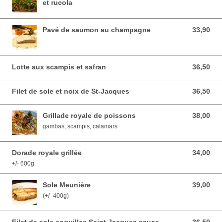
et rucola
Pavé de saumon au champagne
33,90
33,90 EUR
Lotte aux scampis et safran
36,50
36,50 EUR
Filet de sole et noix de St-Jacques
36,50
36,50 EUR
Grillade royale de poissons
38,00
38,00 EUR
gambas, scampis, calamars
Dorade royale grillée
34,00
34,00 EUR
+/- 600g
Sole Meunière
39,00
39,00 EUR
(+/- 400g)