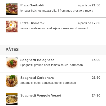
Pizza Garibaldi
21,50
à partir de 21,50 EUR
à partir de
tomates fraiches-mozzarella-4 fromages-bresaola-rucola
Pizza Bismarck
17,80
à partir de 17,80 EUR
à partir de
sauce tomates-mozzarella-jambon-salami doux-oeuf
PÂTES
Spaghetti Bolognese
15,90
15,90 EUR
Spaghetti, ground beef, tomato sauce, parmesan
Spaghetti Carbonara
21,90
21,90 EUR
Spaghetti, eggs, pancetta, garlic, parmesan
Spaghetti Vongole Veraci
24,90
24,90 EUR