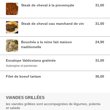
Steak de cheval à la provençale
31,00
31,00 EUR
Steak de cheval oau marchand de vin
31,00
31,00 EUR
Bouchée a la reine fait maison
24,90
24,90 EUR
traditionelle
Escalope Valdostana gratinée
31,00
31,00 EUR
Aubergine et parmesan
Filet de boeuf tartare
36,00
36,00 EUR
VIANDES GRILLÉES
les viandes grillées sont accompagnées de légumes, polenta
et salade