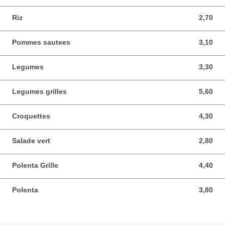
Riz
2,70
2,70 EUR
Pommes sautees
3,10
3,10 EUR
Legumes
3,30
3,30 EUR
Legumes grilles
5,60
5,60 EUR
Croquettes
4,30
4,30 EUR
Salade vert
2,80
2,80 EUR
Polenta Grille
4,40
4,40 EUR
Polenta
3,80
3,80 EUR