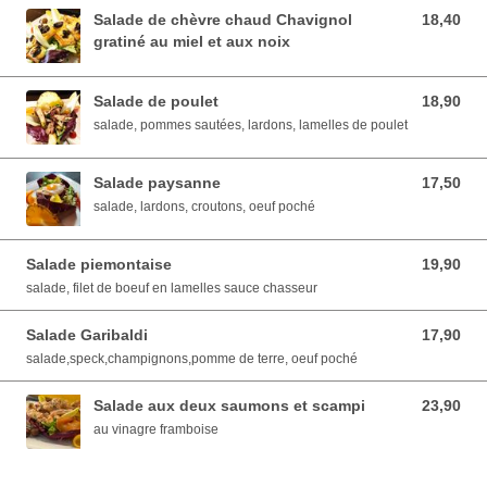
Salade de chèvre chaud Chavignol
18,40
18,40 EUR
gratiné au miel et aux noix
Salade de poulet
18,90
18,90 EUR
salade, pommes sautées, lardons, lamelles de poulet
Salade paysanne
17,50
17,50 EUR
salade, lardons, croutons, oeuf poché
Salade piemontaise
19,90
19,90 EUR
salade, filet de boeuf en lamelles sauce chasseur
Salade Garibaldi
17,90
17,90 EUR
salade,speck,champignons,pomme de terre, oeuf poché
Salade aux deux saumons et scampi
23,90
23,90 EUR
au vinagre framboise