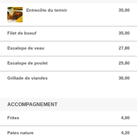
Entrecôte du terroir
35,00
35,00 EUR
Filet de boeuf
35,00
35,00 EUR
Escalope de veau
27,80
27,80 EUR
Escalope de poulet
25,80
25,80 EUR
Grillade de viandes
36,00
36,00 EUR
ACCOMPAGNEMENT
Frites
4,00
4,00 EUR
Pates nature
4,20
4,20 EUR