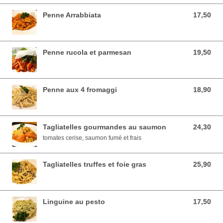
Penne Arrabbiata
17,50
17,50 EUR
Penne rucola et parmesan
19,50
19,50 EUR
Penne aux 4 fromaggi
18,90
18,90 EUR
Tagliatelles gourmandes au saumon
24,30
24,30 EUR
tomates cerise, saumon fumé et frais
Tagliatelles truffes et foie gras
25,90
25,90 EUR
Linguine au pesto
17,50
17,50 EUR