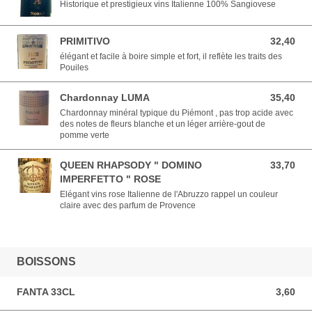
Historique et prestigieux vins Italienne 100% Sangiovese
PRIMITIVO
32,40
32,40 EUR
élégant et facile à boire simple et fort, il reflète les traits des
Pouiles
Chardonnay LUMA
35,40
35,40 EUR
Chardonnay minéral typique du Piémont , pas trop acide avec
des notes de fleurs blanche et un léger arrière-gout de
pomme verte
QUEEN RHAPSODY " DOMINO
33,70
33,70 EUR
IMPERFETTO " ROSE
Elégant vins rose Italienne de l'Abruzzo rappel un couleur
claire avec des parfum de Provence
BOISSONS
FANTA 33CL
3,60
3,60 EUR