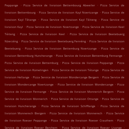
.
.
Peppange
Pizza Service de livraison Bettembourg Abweiler
Pizza Service de
.
.
livraison Bettembourg
Pizza Service de livraison Kayl Noertzange
Pizza Service de
.
.
livraison Kayl Tétange
Pizza Service de livraison Kayl Téiteng
Pizza Service de
.
.
livraison Kayl
Pizza Service de livraison Noertzange
Pizza Service de livraison Keel
.
.
Téiteng
Pizza Service de livraison Keel
Pizza Service de livraison Beetebuerg
.
.
Näerzéng
Pizza Service de livraison Beetebuerg Fennéng
Pizza Service de livraison
.
.
Beetebuerg
Pizza Service de livraison Bettemburg Noertzange
Pizza Service de
.
.
livraison Bettemburg Huncherange
Pizza Service de livraison Bettemburg Fennange
.
.
Pizza Service de livraison Bettemburg
Pizza Service de livraison Peppange
Pizza
.
.
Service de livraison Rümelingen
Pizza Service de livraison Tétange
Pizza Service de
.
.
livraison Hellange
Pizza Service de livraison Mondercange Bergem
Pizza Service de
.
.
livraison Mondercange Noertzange
Pizza Service de livraison Mondercange
Pizza
.
.
Service de livraison Fennange
Pizza Service de livraison Monnerich Bergem
Pizza
.
.
Service de livraison Monnerich
Pizza Service de livraison Ottange
Pizza Service de
.
.
livraison Huncherange
Pizza Service de livraison Schifflange
Pizza Service de
.
.
livraison Monnerech Biergem
Pizza Service de livraison Monnerech
Pizza Service
.
.
de livraison Roeser Peppange
Pizza Service de livraison Roeser Crauthem
Pizza
.
.
Service de livraison Roeser Berchem
Pizza Service de livraison Roeser Livange