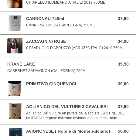
CHIARELLO (LOMBARDIA ITALIE) 2019 750ML
CANNONAU 750ml
37,90
37,90 EUR
CANNONAU MESA (SARDEGNA) 750ML
ZACCAGNINI ROSE
34,90
34,90 EUR
CESARUOLO D'ABRUZZO (ABRUZZO ITALIE) 2019 750ML
KRANE LAKE
35,50
35,50 EUR
CABERNET SAUVIGNON (CALIFORNIA) 750ML
PRIMITIVO CINQUENOCI
39,90
39,90 EUR
AGLIANICO DEL VULTURE 2 CAVALIERI
37,90
37,90 EUR
Aglianico Del Vulture en purete de la societe CANTINE DEL
NOTAIO entreprise Italienne historique du sud de l'Italie
AVIGNONESE ( Nobile di Montepulciano)
56,00
56,00 EUR