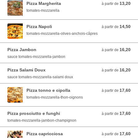
Pizza Margherita
13,20
à partir de 13,20 EUR
à partir de
tomates-mozzarella
Pizza Napoli
14,50
à partir de 14,50 EUR
à partir de
tomates-mozzarella-olives-anchois-câpres
Pizza Jambon
16,20
à partir de 16,20 EUR
à partir de
sauce tomates-mozzarella-jambon
Pizza Salami Doux
16,20
à partir de 16,20 EUR
à partir de
sauce tomates-mozzarella-salami doux
Pizza tonno e cipolla
17,60
à partir de 17,60 EUR
à partir de
tomates-mozzarella-thon-oignons
Pizza prosciutto e funghi
17,60
à partir de 17,60 EUR
à partir de
tomates-mozzarella-jambon-champignon
Pizza capricciosa
17,60
à partir de 17,60 EUR
à partir de