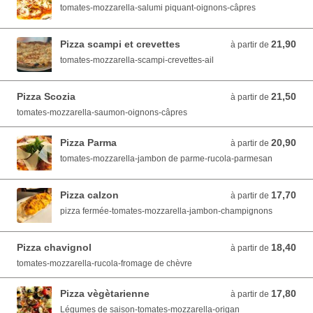
tomates-mozzarella-salumi piquant-oignons-câpres
Pizza scampi et crevettes
21,90
à partir de 21,90 EUR
à partir de
tomates-mozzarella-scampi-crevettes-ail
Pizza Scozia
21,50
à partir de 21,50 EUR
à partir de
tomates-mozzarella-saumon-oignons-câpres
Pizza Parma
20,90
à partir de 20,90 EUR
à partir de
tomates-mozzarella-jambon de parme-rucola-parmesan
Pizza calzon
17,70
à partir de 17,70 EUR
à partir de
pizza fermée-tomates-mozzarella-jambon-champignons
Pizza chavignol
18,40
à partir de 18,40 EUR
à partir de
tomates-mozzarella-rucola-fromage de chèvre
Pizza vègètarienne
17,80
à partir de 17,80 EUR
à partir de
Légumes de saison-tomates-mozzarella-origan