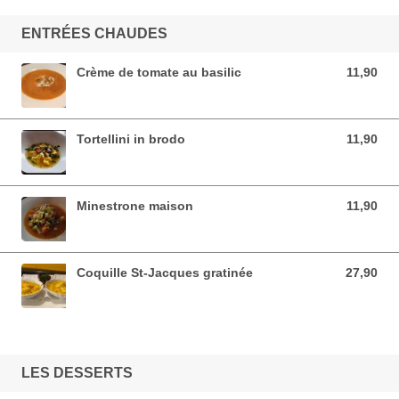
ENTRÉES CHAUDES
Crème de tomate au basilic
11,90
11,90 EUR
Tortellini in brodo
11,90
11,90 EUR
Minestrone maison
11,90
11,90 EUR
Coquille St-Jacques gratinée
27,90
27,90 EUR
LES DESSERTS