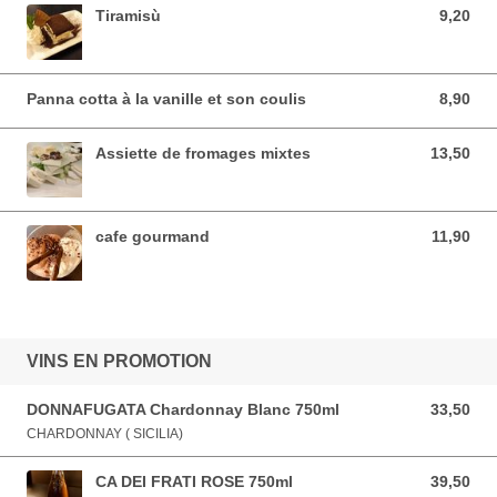
Tiramisù
9,20
9,20 EUR
Panna cotta à la vanille et son coulis
8,90
8,90 EUR
Assiette de fromages mixtes
13,50
13,50 EUR
cafe gourmand
11,90
11,90 EUR
VINS EN PROMOTION
DONNAFUGATA Chardonnay Blanc 750ml
33,50
33,50 EUR
CHARDONNAY ( SICILIA)
CA DEI FRATI ROSE 750ml
39,50
39,50 EUR