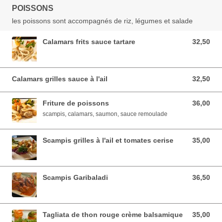
POISSONS
les poissons sont accompagnés de riz, légumes et salade
Calamars frits sauce tartare
32,50
32,50 EUR
Calamars grilles sauce à l'ail
32,50
32,50 EUR
Friture de poissons
36,00
36,00 EUR
scampis, calamars, saumon, sauce remoulade
Scampis grilles à l'ail et tomates cerise
35,00
35,00 EUR
Scampis Garibaladi
36,50
36,50 EUR
Tagliata de thon rouge crème balsamique
35,00
35,00 EUR