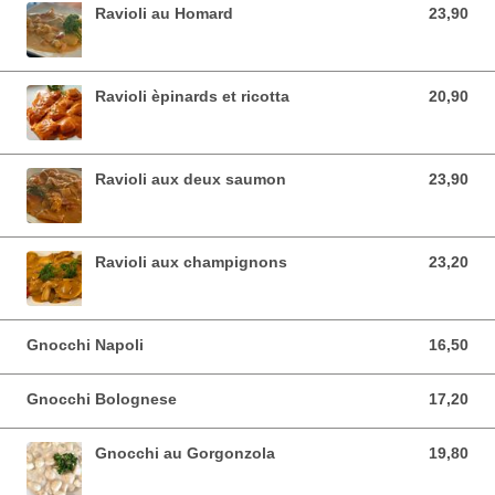
Ravioli au Homard
23,90
23,90 EUR
Ravioli èpinards et ricotta
20,90
20,90 EUR
Ravioli aux deux saumon
23,90
23,90 EUR
Ravioli aux champignons
23,20
23,20 EUR
Gnocchi Napoli
16,50
16,50 EUR
Gnocchi Bolognese
17,20
17,20 EUR
Gnocchi au Gorgonzola
19,80
19,80 EUR