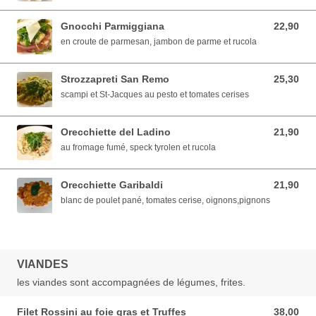
Gnocchi Parmiggiana
22,90
22,90 EUR
en croute de parmesan, jambon de parme et rucola
Strozzapreti San Remo
25,30
25,30 EUR
scampi et St-Jacques au pesto et tomates cerises
Orecchiette del Ladino
21,90
21,90 EUR
au fromage fumé, speck tyrolen et rucola
Orecchiette Garibaldi
21,90
21,90 EUR
blanc de poulet pané, tomates cerise, oignons,pignons
VIANDES
les viandes sont accompagnées de légumes, frites.
Filet Rossini au foie gras et Truffes
38,00
38,00 EUR