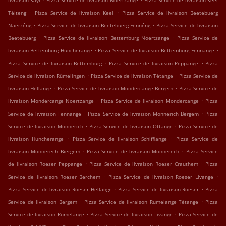
livraison Kayl
Pizza Service de livraison Noertzange
Pizza Service de livraison Keel
.
.
Téiteng
Pizza Service de livraison Keel
Pizza Service de livraison Beetebuerg
.
.
Näerzéng
Pizza Service de livraison Beetebuerg Fennéng
Pizza Service de livraison
.
.
Beetebuerg
Pizza Service de livraison Bettemburg Noertzange
Pizza Service de
.
.
livraison Bettemburg Huncherange
Pizza Service de livraison Bettemburg Fennange
.
.
Pizza Service de livraison Bettemburg
Pizza Service de livraison Peppange
Pizza
.
.
Service de livraison Rümelingen
Pizza Service de livraison Tétange
Pizza Service de
.
.
livraison Hellange
Pizza Service de livraison Mondercange Bergem
Pizza Service de
.
.
livraison Mondercange Noertzange
Pizza Service de livraison Mondercange
Pizza
.
.
Service de livraison Fennange
Pizza Service de livraison Monnerich Bergem
Pizza
.
.
Service de livraison Monnerich
Pizza Service de livraison Ottange
Pizza Service de
.
.
livraison Huncherange
Pizza Service de livraison Schifflange
Pizza Service de
.
.
livraison Monnerech Biergem
Pizza Service de livraison Monnerech
Pizza Service
.
.
de livraison Roeser Peppange
Pizza Service de livraison Roeser Crauthem
Pizza
.
.
Service de livraison Roeser Berchem
Pizza Service de livraison Roeser Livange
.
.
Pizza Service de livraison Roeser Hellange
Pizza Service de livraison Roeser
Pizza
.
.
Service de livraison Bergem
Pizza Service de livraison Rumelange Tétange
Pizza
.
.
Service de livraison Rumelange
Pizza Service de livraison Livange
Pizza Service de
.
.