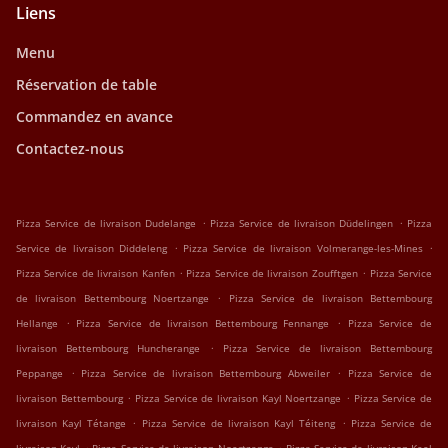
Liens
Menu
Réservation de table
Commandez en avance
Contactez-nous
.
.
Pizza Service de livraison Dudelange
Pizza Service de livraison Düdelingen
Pizza
.
.
Service de livraison Diddeleng
Pizza Service de livraison Volmerange-les-Mines
.
.
Pizza Service de livraison Kanfen
Pizza Service de livraison Zoufftgen
Pizza Service
.
de livraison Bettembourg Noertzange
Pizza Service de livraison Bettembourg
.
.
Hellange
Pizza Service de livraison Bettembourg Fennange
Pizza Service de
.
livraison Bettembourg Huncherange
Pizza Service de livraison Bettembourg
.
.
Peppange
Pizza Service de livraison Bettembourg Abweiler
Pizza Service de
.
.
livraison Bettembourg
Pizza Service de livraison Kayl Noertzange
Pizza Service de
.
.
livraison Kayl Tétange
Pizza Service de livraison Kayl Téiteng
Pizza Service de
.
.