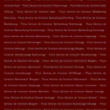
.
.
livraison Kayl
Pizza Service de livraison Noertzange
Pizza Service de livraison Keel
.
.
Téiteng
Pizza Service de livraison Keel
Pizza Service de livraison Beetebuerg
.
.
Näerzéng
Pizza Service de livraison Beetebuerg Fennéng
Pizza Service de livraison
.
.
Beetebuerg
Pizza Service de livraison Bettemburg Noertzange
Pizza Service de
.
.
livraison Bettemburg Huncherange
Pizza Service de livraison Bettemburg Fennange
.
.
Pizza Service de livraison Bettemburg
Pizza Service de livraison Peppange
Pizza
.
.
Service de livraison Rümelingen
Pizza Service de livraison Tétange
Pizza Service de
.
.
livraison Hellange
Pizza Service de livraison Mondercange Bergem
Pizza Service de
.
.
livraison Mondercange Noertzange
Pizza Service de livraison Mondercange
Pizza
.
.
Service de livraison Fennange
Pizza Service de livraison Monnerich Bergem
Pizza
.
.
Service de livraison Monnerich
Pizza Service de livraison Ottange
Pizza Service de
.
.
livraison Huncherange
Pizza Service de livraison Schifflange
Pizza Service de
.
.
livraison Monnerech Biergem
Pizza Service de livraison Monnerech
Pizza Service
.
.
de livraison Roeser Peppange
Pizza Service de livraison Roeser Crauthem
Pizza
.
.
Service de livraison Roeser Berchem
Pizza Service de livraison Roeser Livange
.
.
Pizza Service de livraison Roeser Hellange
Pizza Service de livraison Roeser
Pizza
.
.
Service de livraison Bergem
Pizza Service de livraison Rumelange Tétange
Pizza
.
.
Service de livraison Rumelange
Pizza Service de livraison Livange
Pizza Service de