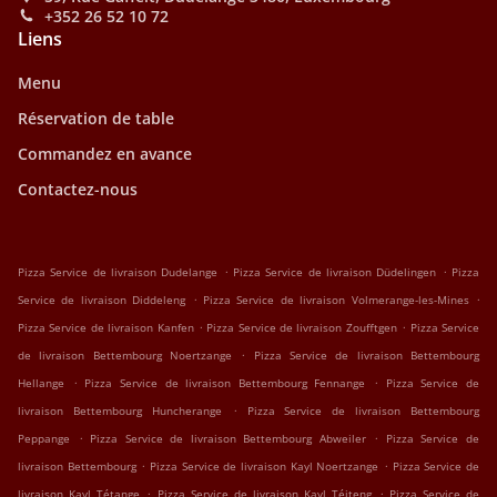
+352 26 52 10 72
Liens
Menu
Réservation de table
Commandez en avance
Contactez-nous
.
.
Pizza Service de livraison Dudelange
Pizza Service de livraison Düdelingen
Pizza
.
.
Service de livraison Diddeleng
Pizza Service de livraison Volmerange-les-Mines
.
.
Pizza Service de livraison Kanfen
Pizza Service de livraison Zoufftgen
Pizza Service
.
de livraison Bettembourg Noertzange
Pizza Service de livraison Bettembourg
.
.
Hellange
Pizza Service de livraison Bettembourg Fennange
Pizza Service de
.
livraison Bettembourg Huncherange
Pizza Service de livraison Bettembourg
.
.
Peppange
Pizza Service de livraison Bettembourg Abweiler
Pizza Service de
.
.
livraison Bettembourg
Pizza Service de livraison Kayl Noertzange
Pizza Service de
.
.
livraison Kayl Tétange
Pizza Service de livraison Kayl Téiteng
Pizza Service de