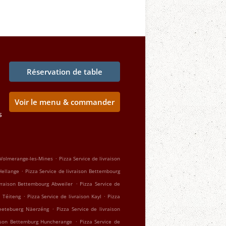
Réservation de table
Voir le menu & commander
s
.
n Volmerange-les-Mines
Pizza Service de livraison
.
Hellange
Pizza Service de livraison Bettembourg
.
ivraison Bettembourg Abweiler
Pizza Service de
.
.
l Téiteng
Pizza Service de livraison Kayl
Pizza
.
Beetebuerg Näerzéng
Pizza Service de livraison
.
aison Bettemburg Huncherange
Pizza Service de