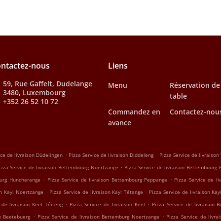
ntactez-nous
Liens
59, Rue Gaffelt, Dudelange
Menu
Réservation de
3480, Luxembourg
table
+352 26 52 10 72
Commandez en
Contactez-nou
avance
.
.
ice de livraison Düdelingen
Pizza Service de livraison Diddeleng
Pizza Service de livraiso
.
izza Service de livraison Bettembourg Noertzange
Pizza Service de livraison Bettembourg 
.
.
ourg Huncherange
Pizza Service de livraison Bettembourg Peppange
Pizza Service de l
.
.
on Kayl Noertzange
Pizza Service de livraison Kayl Tétange
Pizza Service de livraison Kay
.
.
 de livraison Keel Téiteng
Pizza Service de livraison Keel
Pizza Service de livraison 
.
.
on Beetebuerg
Pizza Service de livraison Bettemburg Noertzange
Pizza Service de livr