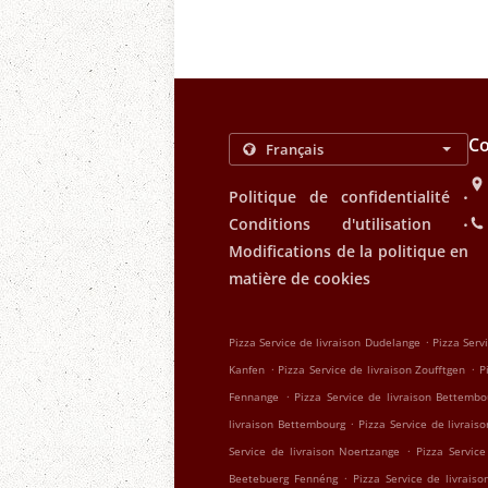
Co
.
Politique de confidentialité
.
Conditions d'utilisation
Modifications de la politique en
matière de cookies
.
Pizza Service de livraison Dudelange
Pizza Serv
.
.
Kanfen
Pizza Service de livraison Zoufftgen
P
.
Fennange
Pizza Service de livraison Bettemb
.
livraison Bettembourg
Pizza Service de livrais
.
Service de livraison Noertzange
Pizza Service
.
Beetebuerg Fennéng
Pizza Service de livrais