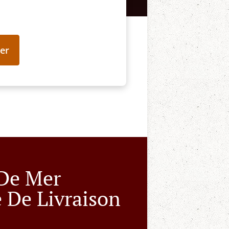
er
 De Mer
e De Livraison