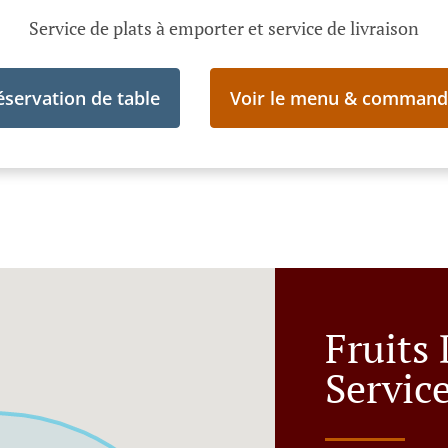
Service de plats à emporter et service de livraison
éservation de table
Voir le menu & command
Fruits
Servic