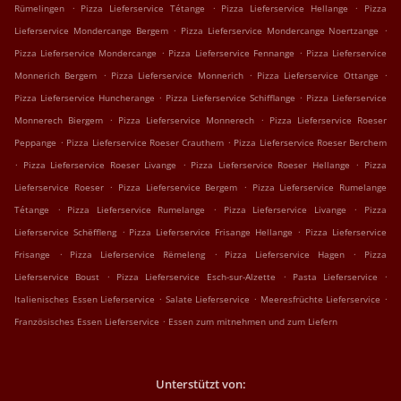
.
.
.
Rümelingen
Pizza Lieferservice Tétange
Pizza Lieferservice Hellange
Pizza
.
.
Lieferservice Mondercange Bergem
Pizza Lieferservice Mondercange Noertzange
.
.
Pizza Lieferservice Mondercange
Pizza Lieferservice Fennange
Pizza Lieferservice
.
.
.
Monnerich Bergem
Pizza Lieferservice Monnerich
Pizza Lieferservice Ottange
.
.
Pizza Lieferservice Huncherange
Pizza Lieferservice Schifflange
Pizza Lieferservice
.
.
Monnerech Biergem
Pizza Lieferservice Monnerech
Pizza Lieferservice Roeser
.
.
Peppange
Pizza Lieferservice Roeser Crauthem
Pizza Lieferservice Roeser Berchem
.
.
.
Pizza Lieferservice Roeser Livange
Pizza Lieferservice Roeser Hellange
Pizza
.
.
Lieferservice Roeser
Pizza Lieferservice Bergem
Pizza Lieferservice Rumelange
.
.
.
Tétange
Pizza Lieferservice Rumelange
Pizza Lieferservice Livange
Pizza
.
.
Lieferservice Schëffleng
Pizza Lieferservice Frisange Hellange
Pizza Lieferservice
.
.
.
Frisange
Pizza Lieferservice Rëmeleng
Pizza Lieferservice Hagen
Pizza
.
.
.
Lieferservice Boust
Pizza Lieferservice Esch-sur-Alzette
Pasta Lieferservice
.
.
.
Italienisches Essen Lieferservice
Salate Lieferservice
Meeresfrüchte Lieferservice
.
Französisches Essen Lieferservice
Essen zum mitnehmen und zum Liefern
Unterstützt von: