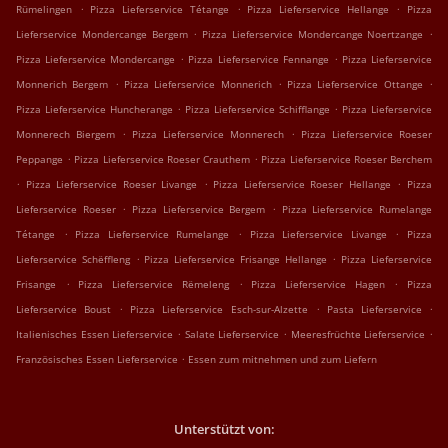
.
.
.
Rümelingen
Pizza Lieferservice Tétange
Pizza Lieferservice Hellange
Pizza
.
.
Lieferservice Mondercange Bergem
Pizza Lieferservice Mondercange Noertzange
.
.
Pizza Lieferservice Mondercange
Pizza Lieferservice Fennange
Pizza Lieferservice
.
.
.
Monnerich Bergem
Pizza Lieferservice Monnerich
Pizza Lieferservice Ottange
.
.
Pizza Lieferservice Huncherange
Pizza Lieferservice Schifflange
Pizza Lieferservice
.
.
Monnerech Biergem
Pizza Lieferservice Monnerech
Pizza Lieferservice Roeser
.
.
Peppange
Pizza Lieferservice Roeser Crauthem
Pizza Lieferservice Roeser Berchem
.
.
.
Pizza Lieferservice Roeser Livange
Pizza Lieferservice Roeser Hellange
Pizza
.
.
Lieferservice Roeser
Pizza Lieferservice Bergem
Pizza Lieferservice Rumelange
.
.
.
Tétange
Pizza Lieferservice Rumelange
Pizza Lieferservice Livange
Pizza
.
.
Lieferservice Schëffleng
Pizza Lieferservice Frisange Hellange
Pizza Lieferservice
.
.
.
Frisange
Pizza Lieferservice Rëmeleng
Pizza Lieferservice Hagen
Pizza
.
.
.
Lieferservice Boust
Pizza Lieferservice Esch-sur-Alzette
Pasta Lieferservice
.
.
.
Italienisches Essen Lieferservice
Salate Lieferservice
Meeresfrüchte Lieferservice
.
Französisches Essen Lieferservice
Essen zum mitnehmen und zum Liefern
Unterstützt von: