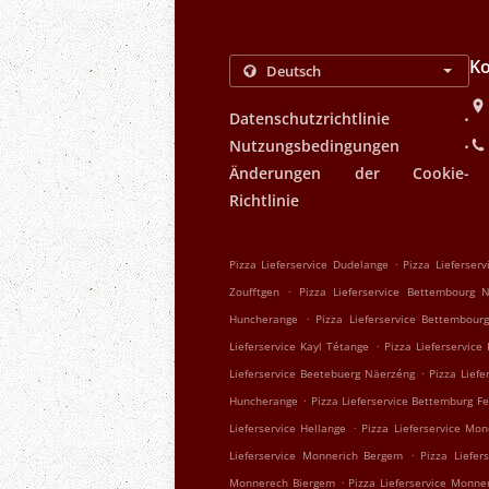
Ko
.
Datenschutzrichtlinie
.
Nutzungsbedingungen
Änderungen der Cookie-
Richtlinie
.
Pizza Lieferservice Dudelange
Pizza Lieferser
.
Zoufftgen
Pizza Lieferservice Bettembourg 
.
Huncherange
Pizza Lieferservice Bettembour
.
Lieferservice Kayl Tétange
Pizza Lieferservice
.
Lieferservice Beetebuerg Näerzéng
Pizza Lief
.
Huncherange
Pizza Lieferservice Bettemburg F
.
Lieferservice Hellange
Pizza Lieferservice Mo
.
Lieferservice Monnerich Bergem
Pizza Liefer
.
Monnerech Biergem
Pizza Lieferservice Monne