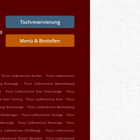
Tischreservierung
ng
Menü & Bestellen
.
.
Pizza Lieferservice Kanfen
Pizza Lieferservice
.
urg Fennange
Pizza Lieferservice Bettembourg
.
.
g
Pizza Lieferservice Kayl Noertzange
Pizza
.
.
ce Keel Téiteng
Pizza Lieferservice Keel
Pizza
.
burg Noertzange
Pizza Lieferservice Bettemburg
.
.
e Rümelingen
Pizza Lieferservice Tétange
Pizza
.
.
ndercange
Pizza Lieferservice Fennange
Pizza
.
za Lieferservice Schifflange
Pizza Lieferservice
.
ieferservice Roeser Berchem
Pizza Lieferservice