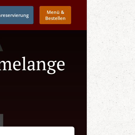
Menü &
hreservierung
Bestellen
umelange