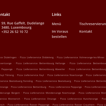
ntakt
Links
59, Rue Gaffelt, Dudelange
Menü
Tischreservieru
3480, Luxembourg
Im Voraus
Kontakt
+352 26 52 10 72
bestellen
.
.
vice Düdelingen
Pizza Lieferservice Diddeleng
Pizza Lieferservice Volmerange-les-Mines
.
.
Noertzange
Pizza Lieferservice Bettembourg Hellange
Pizza Lieferservice Bettembo
.
.
g Peppange
Pizza Lieferservice Bettembourg Abweiler
Pizza Lieferservice Bettembour
.
.
.
 Kayl Téiteng
Pizza Lieferservice Kayl
Pizza Lieferservice Noertzange
Pizza Lieferservi
.
.
erservice Beetebuerg Fennéng
Pizza Lieferservice Beetebuerg
Pizza Lieferservice Bettem
.
.
.
ennange
Pizza Lieferservice Bettemburg
Pizza Lieferservice Peppange
Pizza Lieferservic
.
.
ndercange Bergem
Pizza Lieferservice Mondercange Noertzange
Pizza Lieferservice Mo
.
.
.
service Monnerich
Pizza Lieferservice Ottange
Pizza Lieferservice Huncherange
Piz
.
.
.
rech
Pizza Lieferservice Roeser Peppange
Pizza Lieferservice Roeser Crauthem
Pizza L