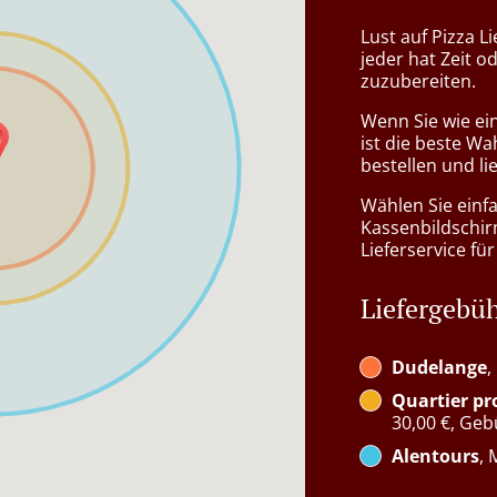
Lust auf Pizza L
jeder hat Zeit o
zuzubereiten.
Wenn Sie wie ei
ist die beste Wa
bestellen und li
Wählen Sie einf
Kassenbildschir
Lieferservice für
Liefergebü
Dudelange
,
Quartier p
30,00 €, Geb
Alentours
, 