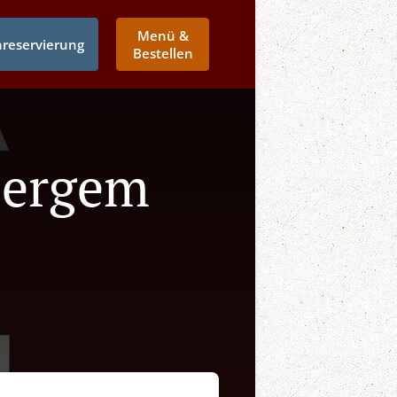
Menü &
hreservierung
Bestellen
 Bergem