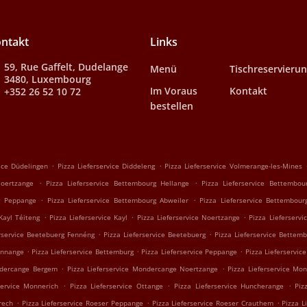
ntakt
Links
59, Rue Gaffelt, Dudelange
Menü
Tischreservieru
3480, Luxembourg
Im Voraus
Kontakt
+352 26 52 10 72
bestellen
.
.
vice Düdelingen
Pizza Lieferservice Diddeleng
Pizza Lieferservice Volmerange-les-Mines
.
.
Noertzange
Pizza Lieferservice Bettembourg Hellange
Pizza Lieferservice Bettembo
.
.
g Peppange
Pizza Lieferservice Bettembourg Abweiler
Pizza Lieferservice Bettembour
.
.
.
 Kayl Téiteng
Pizza Lieferservice Kayl
Pizza Lieferservice Noertzange
Pizza Lieferservi
.
.
erservice Beetebuerg Fennéng
Pizza Lieferservice Beetebuerg
Pizza Lieferservice Bettem
.
.
.
ennange
Pizza Lieferservice Bettemburg
Pizza Lieferservice Peppange
Pizza Lieferservic
.
.
ndercange Bergem
Pizza Lieferservice Mondercange Noertzange
Pizza Lieferservice Mo
.
.
.
service Monnerich
Pizza Lieferservice Ottange
Pizza Lieferservice Huncherange
Piz
.
.
.
rech
Pizza Lieferservice Roeser Peppange
Pizza Lieferservice Roeser Crauthem
Pizza L