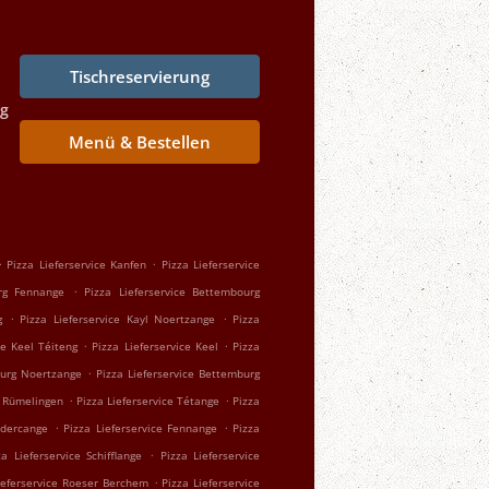
Tischreservierung
ng
Menü & Bestellen
.
.
Pizza Lieferservice Kanfen
Pizza Lieferservice
.
urg Fennange
Pizza Lieferservice Bettembourg
.
.
g
Pizza Lieferservice Kayl Noertzange
Pizza
.
.
ce Keel Téiteng
Pizza Lieferservice Keel
Pizza
.
burg Noertzange
Pizza Lieferservice Bettemburg
.
.
e Rümelingen
Pizza Lieferservice Tétange
Pizza
.
.
ndercange
Pizza Lieferservice Fennange
Pizza
.
za Lieferservice Schifflange
Pizza Lieferservice
.
ieferservice Roeser Berchem
Pizza Lieferservice