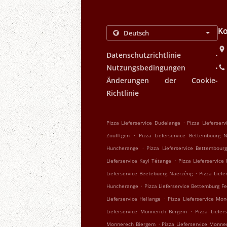
Ko
.
Datenschutzrichtlinie
.
Nutzungsbedingungen
Änderungen der Cookie-
Richtlinie
.
Pizza Lieferservice Dudelange
Pizza Lieferser
.
Zoufftgen
Pizza Lieferservice Bettembourg 
.
Huncherange
Pizza Lieferservice Bettembour
.
Lieferservice Kayl Tétange
Pizza Lieferservice
.
Lieferservice Beetebuerg Näerzéng
Pizza Lief
.
Huncherange
Pizza Lieferservice Bettemburg F
.
Lieferservice Hellange
Pizza Lieferservice Mo
.
Lieferservice Monnerich Bergem
Pizza Liefer
.
Monnerech Biergem
Pizza Lieferservice Monne