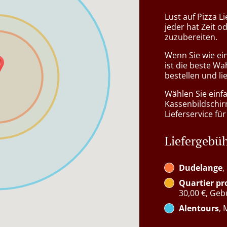
Lust auf Pizza L
jeder hat Zeit o
zuzubereiten.
Wenn Sie wie ei
ist die beste Wa
bestellen und li
Wählen Sie einf
Kassenbildschir
Lieferservice für
Liefergebü
Dudelange
,
Quartier p
30,00 €, Geb
Alentours
, 