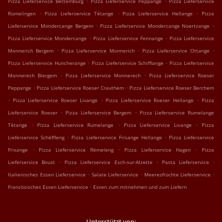
Pizza Lieferservice Bettemburg
Pizza Lieferservice Peppange
Pizza Lieferservice
.
.
.
Rümelingen
Pizza Lieferservice Tétange
Pizza Lieferservice Hellange
Pizza
.
.
Lieferservice Mondercange Bergem
Pizza Lieferservice Mondercange Noertzange
.
.
Pizza Lieferservice Mondercange
Pizza Lieferservice Fennange
Pizza Lieferservice
.
.
.
Monnerich Bergem
Pizza Lieferservice Monnerich
Pizza Lieferservice Ottange
.
.
Pizza Lieferservice Huncherange
Pizza Lieferservice Schifflange
Pizza Lieferservice
.
.
Monnerech Biergem
Pizza Lieferservice Monnerech
Pizza Lieferservice Roeser
.
.
Peppange
Pizza Lieferservice Roeser Crauthem
Pizza Lieferservice Roeser Berchem
.
.
.
Pizza Lieferservice Roeser Livange
Pizza Lieferservice Roeser Hellange
Pizza
.
.
Lieferservice Roeser
Pizza Lieferservice Bergem
Pizza Lieferservice Rumelange
.
.
.
Tétange
Pizza Lieferservice Rumelange
Pizza Lieferservice Livange
Pizza
.
.
Lieferservice Schëffleng
Pizza Lieferservice Frisange Hellange
Pizza Lieferservice
.
.
.
Frisange
Pizza Lieferservice Rëmeleng
Pizza Lieferservice Hagen
Pizza
.
.
.
Lieferservice Boust
Pizza Lieferservice Esch-sur-Alzette
Pasta Lieferservice
.
.
.
Italienisches Essen Lieferservice
Salate Lieferservice
Meeresfrüchte Lieferservice
.
Französisches Essen Lieferservice
Essen zum mitnehmen und zum Liefern
Unterstützt von: