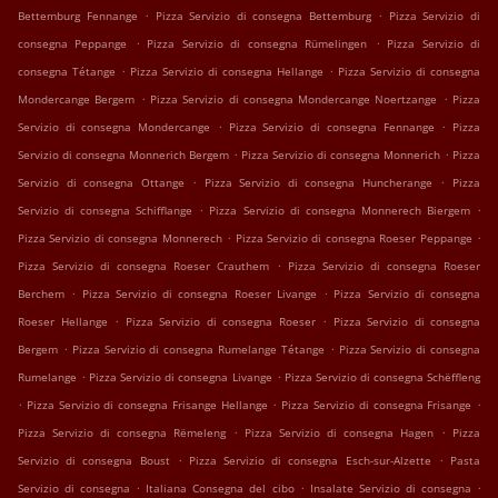
.
.
Bettemburg Fennange
Pizza Servizio di consegna Bettemburg
Pizza Servizio di
.
.
consegna Peppange
Pizza Servizio di consegna Rümelingen
Pizza Servizio di
.
.
consegna Tétange
Pizza Servizio di consegna Hellange
Pizza Servizio di consegna
.
.
Mondercange Bergem
Pizza Servizio di consegna Mondercange Noertzange
Pizza
.
.
Servizio di consegna Mondercange
Pizza Servizio di consegna Fennange
Pizza
.
.
Servizio di consegna Monnerich Bergem
Pizza Servizio di consegna Monnerich
Pizza
.
.
Servizio di consegna Ottange
Pizza Servizio di consegna Huncherange
Pizza
.
.
Servizio di consegna Schifflange
Pizza Servizio di consegna Monnerech Biergem
.
.
Pizza Servizio di consegna Monnerech
Pizza Servizio di consegna Roeser Peppange
.
Pizza Servizio di consegna Roeser Crauthem
Pizza Servizio di consegna Roeser
.
.
Berchem
Pizza Servizio di consegna Roeser Livange
Pizza Servizio di consegna
.
.
Roeser Hellange
Pizza Servizio di consegna Roeser
Pizza Servizio di consegna
.
.
Bergem
Pizza Servizio di consegna Rumelange Tétange
Pizza Servizio di consegna
.
.
Rumelange
Pizza Servizio di consegna Livange
Pizza Servizio di consegna Schëffleng
.
.
.
Pizza Servizio di consegna Frisange Hellange
Pizza Servizio di consegna Frisange
.
.
Pizza Servizio di consegna Rëmeleng
Pizza Servizio di consegna Hagen
Pizza
.
.
Servizio di consegna Boust
Pizza Servizio di consegna Esch-sur-Alzette
Pasta
.
.
.
Servizio di consegna
Italiana Consegna del cibo
Insalate Servizio di consegna