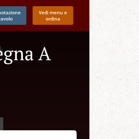
notazione
Vedi menu e
tavolo
ordina
egna A