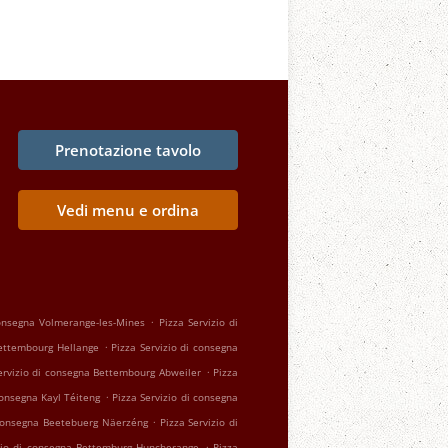
Prenotazione tavolo
Vedi menu e ordina
.
consegna Volmerange-les-Mines
Pizza Servizio di
.
Bettembourg Hellange
Pizza Servizio di consegna
.
ervizio di consegna Bettembourg Abweiler
Pizza
.
consegna Kayl Téiteng
Pizza Servizio di consegna
.
 consegna Beetebuerg Näerzéng
Pizza Servizio di
.
izio di consegna Bettemburg Huncherange
Pizza