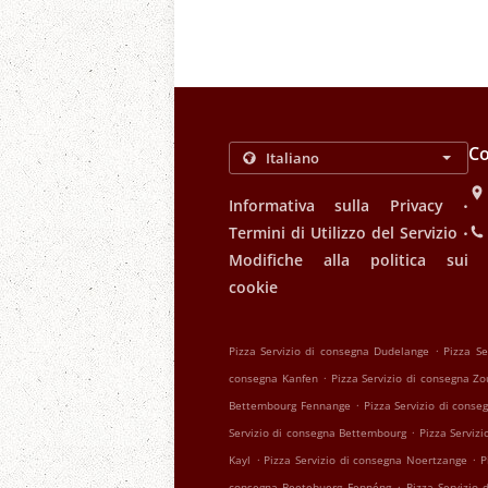
Co
.
Informativa sulla Privacy
.
Termini di Utilizzo del Servizio
Modifiche alla politica sui
cookie
.
Pizza Servizio di consegna Dudelange
Pizza Se
.
consegna Kanfen
Pizza Servizio di consegna Zo
.
Bettembourg Fennange
Pizza Servizio di cons
.
Servizio di consegna Bettembourg
Pizza Serviz
.
.
Kayl
Pizza Servizio di consegna Noertzange
P
.
consegna Beetebuerg Fennéng
Pizza Servizio