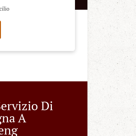
cilio
ervizio Di
gna A
eng