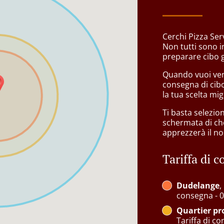
Cerchi Pizza Ser
Non tutti sono i
preparare cibo 
Quando vuoi veni
consegna di cib
la tua scelta mig
Ti basta selezio
schermata di ch
apprezzerà il nos
Tariffa di 
Dudelange
,
consegna - 0
Quartier p
Tariffa di co