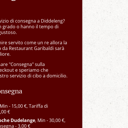
vizio di consegna a Diddeleng?
n grado o hanno il tempo di
gustoso.
re servito come un re allora la
o da Restaurant Garibaldi sarà
liore.
nare "Consegna" sulla
eckout e speriamo che
tro servizio di cibo a domicilio.
consegna
 Min - 15,00 €, Tariffa di
,00 €
roche Dudelange
, Min - 30,00 €,
nsegna - 3,00 €