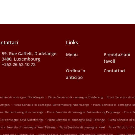
ntattaci
Links
59, Rue Gaffelt, Dudelange
Menu
Prenotazioni
3480, Luxembourg
tavoli
+352 26 52 10 72
Ordina in
Contattaci
anticipo
.
.
rvizio di consegna Düdelingen
Pizza Servizio di consegna Diddeleng
Pizza Servizio di 
.
.
ufftgen
Pizza Servizio di consegna Bettembourg Noertzange
Pizza Servizio di consegna 
.
.
egna Bettembourg Huncherange
Pizza Servizio di consegna Bettembourg Peppange
Pizza S
.
.
io di consegna Kayl Noertzange
Pizza Servizio di consegna Kayl Tétange
Pizza Servizio di 
.
.
izza Servizio di consegna Keel Téiteng
Pizza Servizio di consegna Keel
Pizza Servizio di
.
.
 di consegna Beetebuerg
Pizza Servizio di consegna Bettemburg Noertzange
Pizza Serv